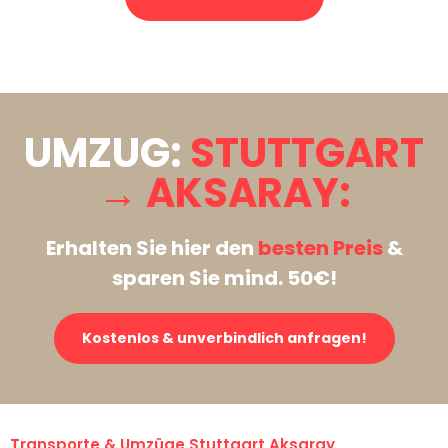
Stattdessen eine unverbindliche Anfrage senden
UMZUG:
STUTTGART
→ AKSARAY:
Erhalten Sie hier den
besten Preis
&
sparen Sie mind. 50€!
Kostenlos & unverbindlich anfragen!
Transporte & Umzüge Stuttgart Aksaray