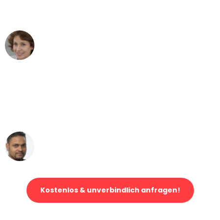
können - DANKE!"
Maria W
Umzug von Stuttgart nach Wien
"Mein Klavier kam in unter 24 Stunden
ohne einen Kratzer an - ein
erstklassiger Service!"
Ümit Y.
Klaviertransport in Stuttgart
Kostenlos & unverbindlich anfragen!
Jetzt anfragen und der nächste glückliche Kunde werden. Alle