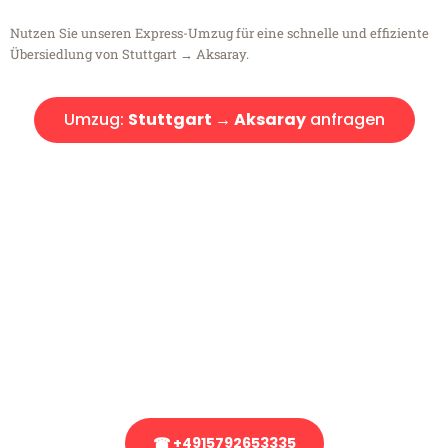
Nutzen Sie unseren Express-Umzug für eine schnelle und effiziente
Übersiedlung von Stuttgart → Aksaray.
Umzug:
Stuttgart → Aksaray
anfragen
Kostenlose Beratung!
Sie haben Fragen?
Sie haben Fragen zu Ihrem Transport oder benötigen eine Beratung
bezüglich Ihres Umzug?
Rufen Sie uns gerne an, unser Team aus Experten freut sich, Ihnen
kostenlos weiterzuhelfen!
☎ +4915792653335