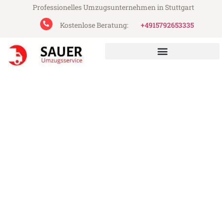
Professionelles Umzugsunternehmen in Stuttgart
Kostenlose Beratung:
+4915792653335
Sauer Umzugsservice aus Stuttgart
Umzug Stuttgart Konya
Günstiger Umzug Stuttgart Konya (ab
199€)
Express-Abwicklung in unter 24 Stunden!
Über 15 Jahre Erfahrung mit Umzügen!
Angebot erhalten in unter 30 Minuten!