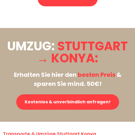
Stattdessen eine unverbindliche Anfrage senden
UMZUG:
STUTTGART
→ KONYA:
Erhalten Sie hier den
besten Preis
&
sparen Sie mind. 50€!
Kostenlos & unverbindlich anfragen!
Transporte & Umzüge Stuttgart Konya