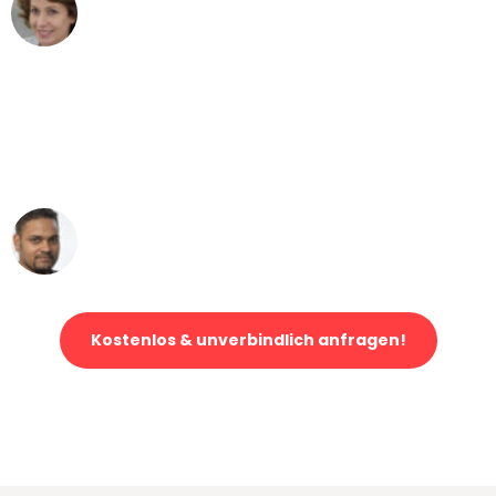
Maria W
Umzug von Stuttgart nach Wien
"Mein Klavier kam in unter 24 Stunden
ohne einen Kratzer an - ein
erstklassiger Service!"
Ümit Y.
Klaviertransport in Stuttgart
Kostenlos & unverbindlich anfragen!
Jetzt anfragen und der nächste glückliche Kunde werden. Alle
Umzugsanfragen sind zu
100% kostenlos & unverbindlich!