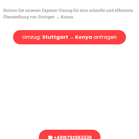
Nutzen Sie unseren Express-Umzug für eine schnelle und effiziente
Übersiedlung von Stuttgart → Konya.
Umzug:
Stuttgart → Konya
anfragen
Kostenlose Beratung!
Sie haben Fragen?
Sie haben Fragen zu Ihrem Transport oder benötigen eine Beratung
bezüglich Ihres Umzug?
Rufen Sie uns gerne an, unser Team aus Experten freut sich, Ihnen
kostenlos weiterzuhelfen!
☎ +4915792653335