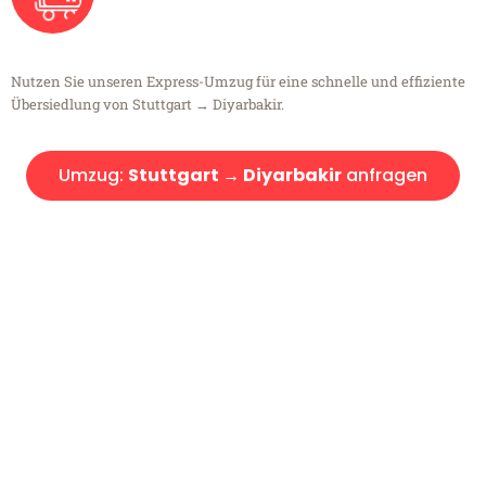
Nutzen Sie unseren Express-Umzug für eine schnelle und effiziente
Übersiedlung von Stuttgart → Diyarbakir.
Umzug:
Stuttgart → Diyarbakir
anfragen
Kostenlose Beratung!
Sie haben Fragen?
Sie haben Fragen zu Ihrem Transport oder benötigen eine Beratung
bezüglich Ihres Umzug?
Rufen Sie uns gerne an, unser Team aus Experten freut sich, Ihnen
kostenlos weiterzuhelfen!