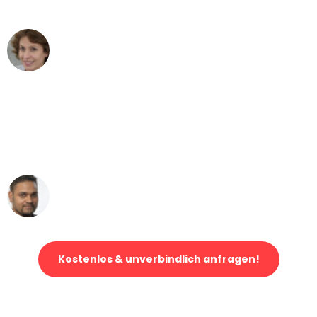
können - DANKE!"
Maria W
Umzug von Stuttgart nach Wien
"Mein Klavier kam in unter 24 Stunden
ohne einen Kratzer an - ein
erstklassiger Service!"
Ümit Y.
Klaviertransport in Stuttgart
Kostenlos & unverbindlich anfragen!
Jetzt anfragen und der nächste glückliche Kunde werden. Alle
Umzugsanfragen sind zu
100% kostenlos & unverbindlich!