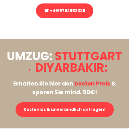
☎ +4915792653335
Stattdessen eine unverbindliche Anfrage senden
UMZUG:
STUTTGART
→ DIYARBAKIR:
Erhalten Sie hier den
besten Preis
&
sparen Sie mind. 50€!
Kostenlos & unverbindlich anfragen!