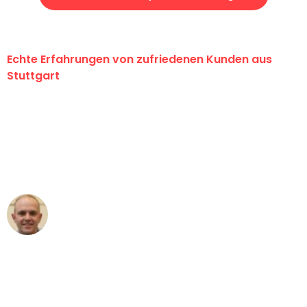
Echte Erfahrungen von zufriedenen Kunden aus
Stuttgart
"Erste Klasse! Ein großes Dankeschön
an das gesamte Team von Sauer
Umzugsservice für ihren
außergewöhnlichen Service!"
Frederik F.
Umzug in Stuttgart
"Besser hätte ich mir den Umzug von
Stuttgart nach Wien nicht vorstellen