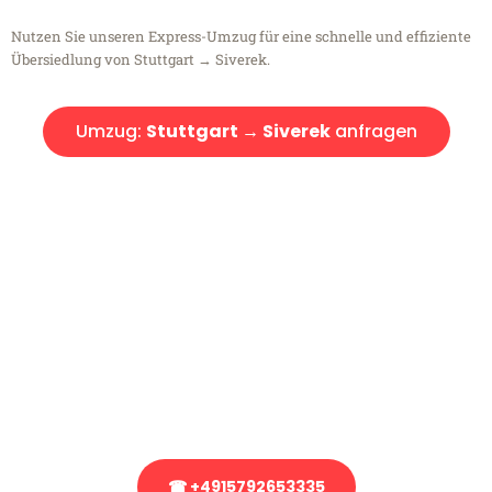
Nutzen Sie unseren Express-Umzug für eine schnelle und effiziente
Übersiedlung von Stuttgart → Siverek.
Umzug:
Stuttgart → Siverek
anfragen
Kostenlose Beratung!
Sie haben Fragen?
Sie haben Fragen zu Ihrem Transport oder benötigen eine Beratung
bezüglich Ihres Umzug?
Rufen Sie uns gerne an, unser Team aus Experten freut sich, Ihnen
kostenlos weiterzuhelfen!
☎ +4915792653335