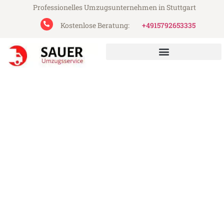
Professionelles Umzugsunternehmen in Stuttgart
Kostenlose Beratung:
+4915792653335
Sauer Umzugsservice aus Stuttgart
Umzug Stuttgart Siverek
Günstiger Umzug Stuttgart Siverek (ab
199€)
Express-Abwicklung in unter 24 Stunden!
Über 15 Jahre Erfahrung mit Umzügen!
Angebot erhalten in unter 30 Minuten!