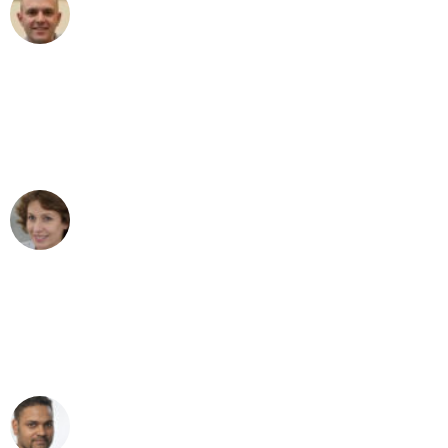
Frederik F.
Umzug in Stuttgart
"Besser hätte ich mir den Umzug von
Stuttgart nach Wien nicht vorstellen
können - DANKE!"
Maria W
Umzug von Stuttgart nach Wien
"Mein Klavier kam in unter 24 Stunden
ohne einen Kratzer an - ein
erstklassiger Service!"
Ümit Y.
Klaviertransport in Stuttgart