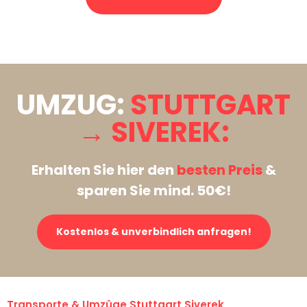
Stattdessen eine unverbindliche Anfrage senden
UMZUG:
STUTTGART
→ SIVEREK:
Erhalten Sie hier den
besten Preis
&
sparen Sie mind. 50€!
Kostenlos & unverbindlich anfragen!
Transporte & Umzüge Stuttgart Siverek