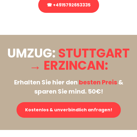
☎ +4915792653335
Stattdessen eine unverbindliche Anfrage senden
UMZUG:
STUTTGART
→ ERZINCAN:
Erhalten Sie hier den
besten Preis
&
sparen Sie mind. 50€!
Kostenlos & unverbindlich anfragen!