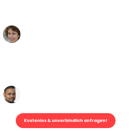
Stuttgart nach Wien nicht vorstellen
können - DANKE!"
Maria W
Umzug von Stuttgart nach Wien
"Mein Klavier kam in unter 24 Stunden
ohne einen Kratzer an - ein
erstklassiger Service!"
Ümit Y.
Klaviertransport in Stuttgart
Kostenlos & unverbindlich anfragen!