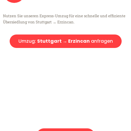
Nutzen Sie unseren Express-Umzug für eine schnelle und effiziente
Übersiedlung von Stuttgart → Erzincan.
Umzug:
Stuttgart → Erzincan
anfragen
Kostenlose Beratung!
Sie haben Fragen?
Sie haben Fragen zu Ihrem Transport oder benötigen eine Beratung
bezüglich Ihres Umzug?
Rufen Sie uns gerne an, unser Team aus Experten freut sich, Ihnen
kostenlos weiterzuhelfen!