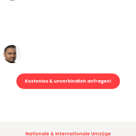
"Mein Klavier kam in unter 24 Stunden
ohne einen Kratzer an - ein
erstklassiger Service!"
Ümit Y.
Klaviertransport in Stuttgart
Kostenlos & unverbindlich anfragen!
Jetzt anfragen und der nächste glückliche Kunde werden. Alle
Umzugsanfragen sind zu
100% kostenlos & unverbindlich!
Nationale & Internationale Umzüge