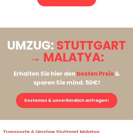
Stattdessen eine unverbindliche Anfrage senden
UMZUG:
STUTTGART
→ MALATYA:
Erhalten Sie hier den
besten Preis
&
sparen Sie mind. 50€!
Kostenlos & unverbindlich anfragen!
Transporte & Umzüge Stuttgart Malatya