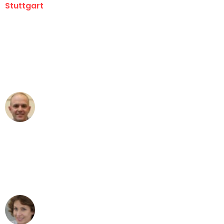
Stuttgart
"Erste Klasse! Ein großes Dankeschön
an das gesamte Team von Sauer
Umzugsservice für ihren
außergewöhnlichen Service!"
Frederik F.
Umzug in Stuttgart
"Besser hätte ich mir den Umzug von
Stuttgart nach Wien nicht vorstellen
können - DANKE!"
Maria W
Umzug von Stuttgart nach Wien