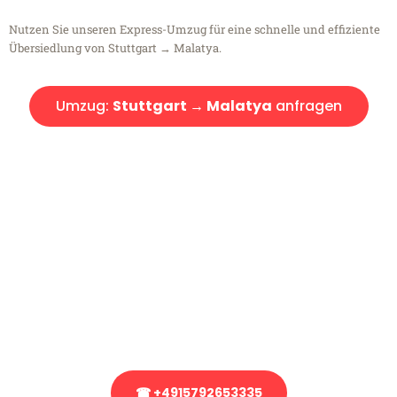
Nutzen Sie unseren Express-Umzug für eine schnelle und effiziente
Übersiedlung von Stuttgart → Malatya.
Umzug:
Stuttgart → Malatya
anfragen
Kostenlose Beratung!
Sie haben Fragen?
Sie haben Fragen zu Ihrem Transport oder benötigen eine Beratung
bezüglich Ihres Umzug?
Rufen Sie uns gerne an, unser Team aus Experten freut sich, Ihnen
kostenlos weiterzuhelfen!
☎ +4915792653335