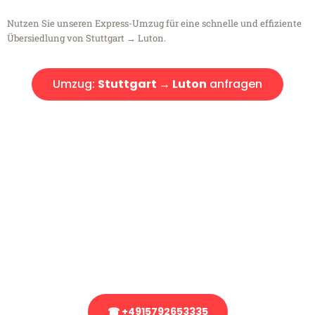
Nutzen Sie unseren Express-Umzug für eine schnelle und effiziente
Übersiedlung von Stuttgart → Luton.
Umzug:
Stuttgart → Luton
anfragen
Kostenlose Beratung!
Sie haben Fragen?
Sie haben Fragen zu Ihrem Transport oder benötigen eine Beratung
bezüglich Ihres Umzug?
Rufen Sie uns gerne an, unser Team aus Experten freut sich, Ihnen
kostenlos weiterzuhelfen!
☎ +4915792653335