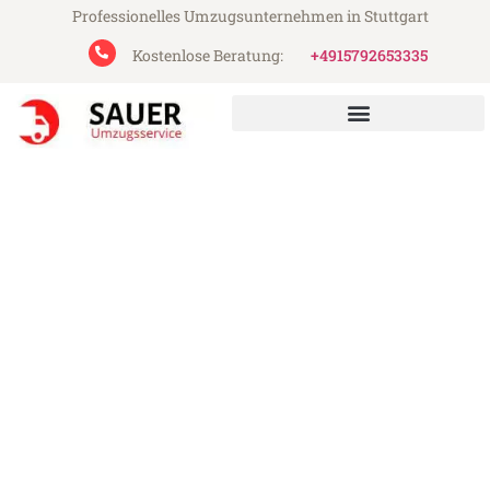
Professionelles Umzugsunternehmen in Stuttgart
Kostenlose Beratung:
+4915792653335
Sauer Umzugsservice aus Stuttgart
Umzug Stuttgart Luton
Günstiger Umzug Stuttgart Luton (ab
199€)
Express-Abwicklung in unter 24 Stunden!
Über 15 Jahre Erfahrung mit Umzügen!
Angebot erhalten in unter 30 Minuten!