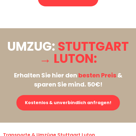
Stattdessen eine unverbindliche Anfrage senden
UMZUG:
STUTTGART
→ LUTON:
Erhalten Sie hier den
besten Preis
&
sparen Sie mind. 50€!
Kostenlos & unverbindlich anfragen!
Transporte & Umzüge Stuttgart Luton