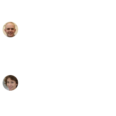
Umzugsservice für ihren
außergewöhnlichen Service!"
Frederik F.
Umzug in Stuttgart
"Besser hätte ich mir den Umzug von
Stuttgart nach Wien nicht vorstellen
können - DANKE!"
Maria W
Umzug von Stuttgart nach Wien
"Mein Klavier kam in unter 24 Stunden
ohne einen Kratzer an - ein