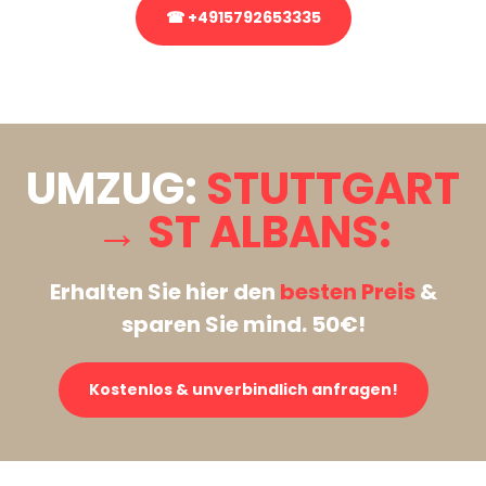
☎ +4915792653335
Stattdessen eine unverbindliche Anfrage senden
UMZUG:
STUTTGART
→ ST ALBANS:
Erhalten Sie hier den
besten Preis
&
sparen Sie mind. 50€!
Kostenlos & unverbindlich anfragen!