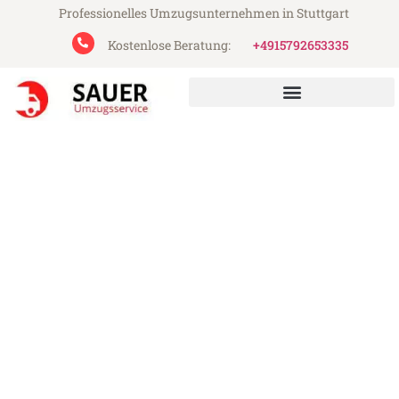
Professionelles Umzugsunternehmen in Stuttgart
Kostenlose Beratung:
+4915792653335
Sauer Umzugsservice aus Stuttgart
Umzug Stuttgart St Albans
Günstiger Umzug Stuttgart St Albans (ab
199€)
Express-Abwicklung in unter 24 Stunden!
Über 15 Jahre Erfahrung mit Umzügen!
Angebot erhalten in unter 30 Minuten!