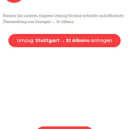
Nutzen Sie unseren Express-Umzug für eine schnelle und effiziente
Übersiedlung von Stuttgart → St Albans.
Umzug:
Stuttgart → St Albans
anfragen
Kostenlose Beratung!
Sie haben Fragen?
Sie haben Fragen zu Ihrem Transport oder benötigen eine Beratung
bezüglich Ihres Umzug?
Rufen Sie uns gerne an, unser Team aus Experten freut sich, Ihnen
kostenlos weiterzuhelfen!