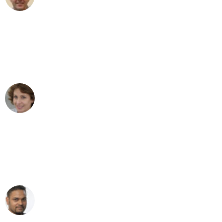
Umzug in Stuttgart
"Besser hätte ich mir den Umzug von
Stuttgart nach Wien nicht vorstellen
können - DANKE!"
Maria W
Umzug von Stuttgart nach Wien
"Mein Klavier kam in unter 24 Stunden
ohne einen Kratzer an - ein
erstklassiger Service!"
Ümit Y.
Klaviertransport in Stuttgart