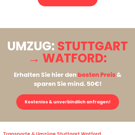
Stattdessen eine unverbindliche Anfrage senden
UMZUG:
STUTTGART
→ WATFORD:
Erhalten Sie hier den
besten Preis
&
sparen Sie mind. 50€!
Kostenlos & unverbindlich anfragen!
Transporte & Umzüge Stuttgart Watford