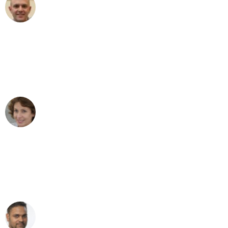
Frederik F.
Umzug in Stuttgart
"Besser hätte ich mir den Umzug von
Stuttgart nach Wien nicht vorstellen
können - DANKE!"
Maria W
Umzug von Stuttgart nach Wien
"Mein Klavier kam in unter 24 Stunden
ohne einen Kratzer an - ein
erstklassiger Service!"
Ümit Y.
Klaviertransport in Stuttgart