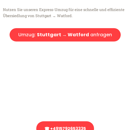
Nutzen Sie unseren Express-Umzug für eine schnelle und effiziente
Übersiedlung von Stuttgart → Watford.
Umzug:
Stuttgart → Watford
anfragen
Kostenlose Beratung!
Sie haben Fragen?
Sie haben Fragen zu Ihrem Transport oder benötigen eine Beratung
bezüglich Ihres Umzug?
Rufen Sie uns gerne an, unser Team aus Experten freut sich, Ihnen
kostenlos weiterzuhelfen!
☎ +4915792653335