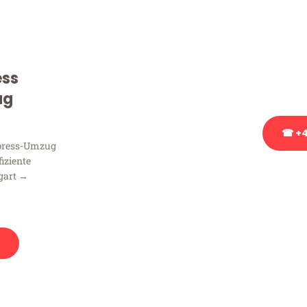
Sie haben Fragen zu Ihrem
Beratung bezüglich Ihres
Rufen Sie uns gerne an, un
ess
Ihnen kostenlos weiterzuh
ug
☎ +4
xpress-Umzug
fiziente
Stattdessen eine u
gart →