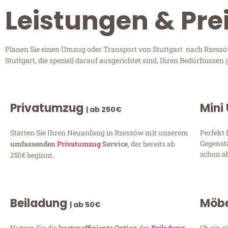
Leistungen & Pre
Planen Sie einen Umzug oder Transport von Stuttgart nach Rzeszów
Stuttgart, die speziell darauf ausgerichtet sind, Ihren Bedürfniss
Privatumzug
Mini
| ab 250€
Starten Sie Ihren Neuanfang in Rzeszów mit unserem
Perfekt 
Gegenst
umfassenden
Privatumzug
Service
, der bereits ab
schon ab
250€ beginnt.
Beiladung
Möbe
| ab 50€
Nutzen Sie die
kosteneffiziente Option
der
Beiladung
Ob ein e