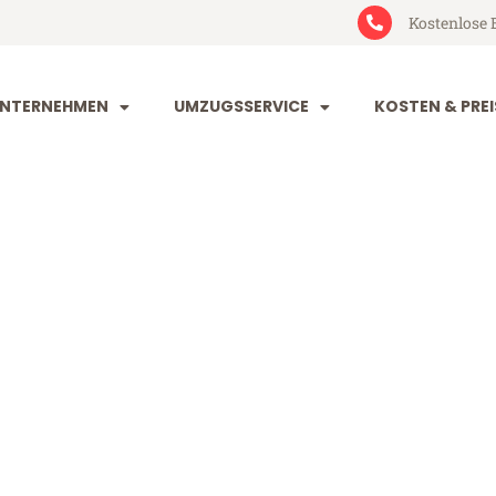
Kostenlose 
NTERNEHMEN
UMZUGSSERVICE
KOSTEN & PREI
rt Rzeszów
eszów (ab 199€)