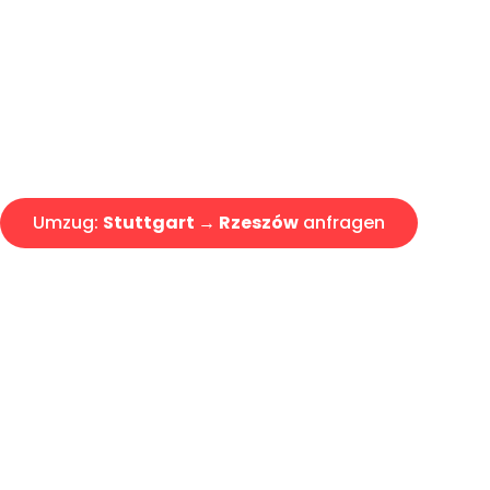
Express-Abwicklung in unter 2
Über 15 Jahre Erfahrung mit 
Angebot erhalten in unter 30 
Umzug:
Stuttgart → Rzeszów
anfragen
Alle Umzugsanfragen sind zu 100% kostenlos & unverbind