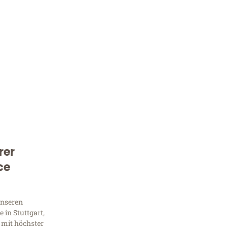
rer
Kostenlose Beratung!
ce
Sie 
Frag
unseren
 in Stuttgart,
 mit höchster