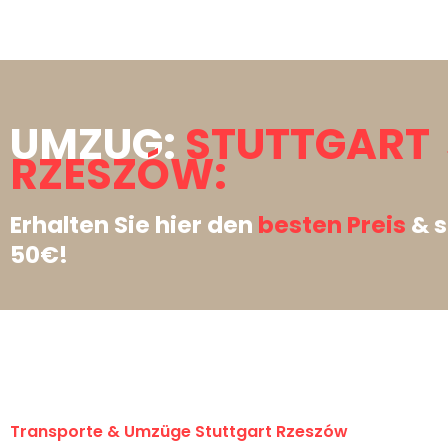
UMZUG:
STUTTGART
RZESZÓW:
Erhalten Sie hier den
besten Preis
& s
50€!
Transporte & Umzüge Stuttgart Rzeszów