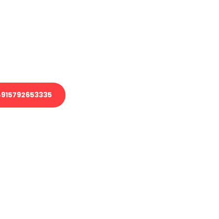
 Transport oder benötigen eine
 Umzug?
ser Team aus Experten freut sich,
elfen!
915792653335
nverbindliche Anfrage senden