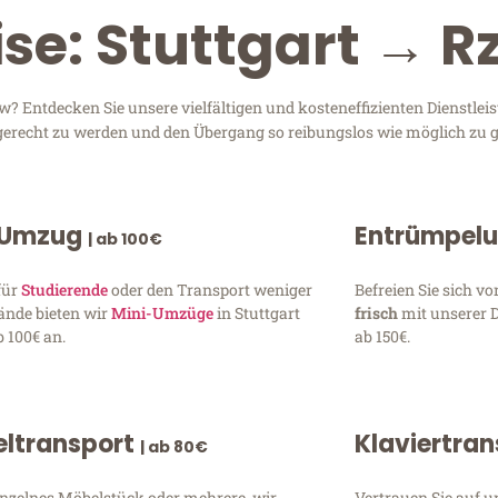
ise: Stuttgart → 
? Entdecken Sie unsere vielfältigen und kosteneffizienten Dienstle
en gerecht zu werden und den Übergang so reibungslos wie möglich zu g
 Umzug
Entrümpel
| ab 100€
für
Studierende
oder den Transport weniger
Befreien Sie sich 
ände bieten wir
Mini-Umzüge
in Stuttgart
frisch
mit unserer 
 100€ an.
ab 150€.
ltransport
Klaviertra
| ab 80€
inzelnes Möbelstück oder mehrere, wir
Vertrauen Sie auf u