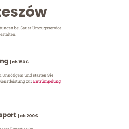
Rzeszów
istungen bei Sauer Umzugsservice
estalten.
ung
| ab 150€
von Unnötigem und
starten Sie
Dienstleistung zur
Entrümpelung
nsport
| ab 200€
nsere Expertise im