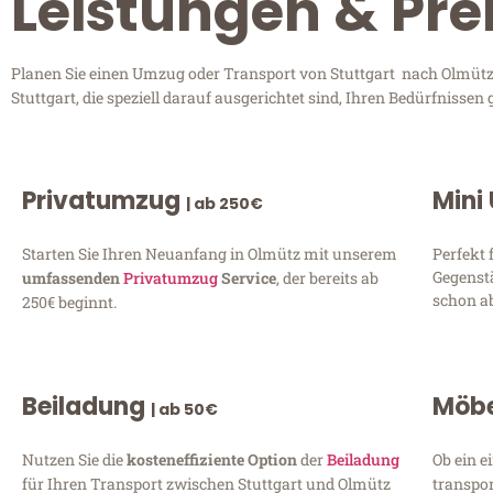
Leistungen & Pre
Planen Sie einen Umzug oder Transport von Stuttgart nach Olmütz?
Stuttgart, die speziell darauf ausgerichtet sind, Ihren Bedürfniss
Privatumzug
Mini
| ab 250€
Starten Sie Ihren Neuanfang in Olmütz mit unserem
Perfekt 
Gegenst
umfassenden
Privatumzug
Service
, der bereits ab
schon ab
250€ beginnt.
Beiladung
Möbe
| ab 50€
Nutzen Sie die
kosteneffiziente Option
der
Beiladung
Ob ein e
für Ihren Transport zwischen Stuttgart und Olmütz
transpor