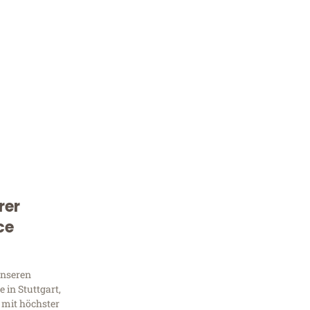
rer
Kostenlose Beratung!
ce
Sie 
Frag
unseren
 in Stuttgart,
 mit höchster