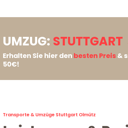
UMZUG:
STUTTGART 
Erhalten Sie hier den
besten Preis
& s
50€!
Transporte & Umzüge Stuttgart Olmütz