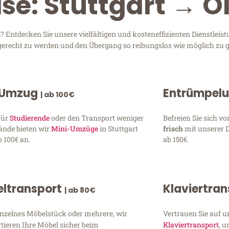
ise: Stuttgart → 
 Entdecken Sie unsere vielfältigen und kosteneffizienten Dienstlei
en gerecht zu werden und den Übergang so reibungslos wie möglich zu g
 Umzug
Entrümpel
| ab 100€
für
Studierende
oder den Transport weniger
Befreien Sie sich 
ände bieten wir
Mini-Umzüge
in Stuttgart
frisch
mit unserer 
 100€ an.
ab 150€.
ltransport
Klaviertra
| ab 80€
inzelnes Möbelstück oder mehrere, wir
Vertrauen Sie auf u
tieren Ihre Möbel sicher beim
Klaviertransport
, 