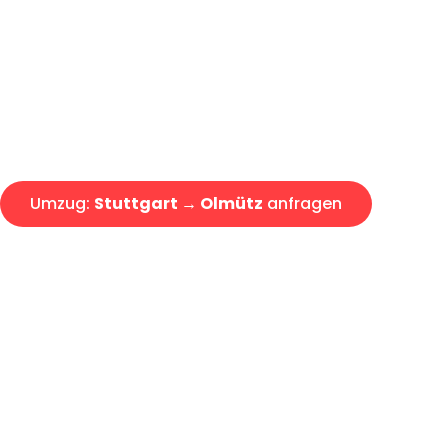
Express-Abwicklung in unter 2
Über 15 Jahre Erfahrung mit 
Angebot erhalten in unter 30 
Umzug:
Stuttgart → Olmütz
anfragen
Alle Umzugsanfragen sind zu 100% kostenlos & unverbind