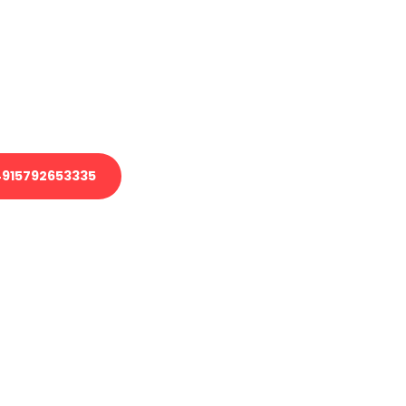
 Transport oder benötigen eine
 Umzug?
ser Team aus Experten freut sich,
elfen!
915792653335
nverbindliche Anfrage senden