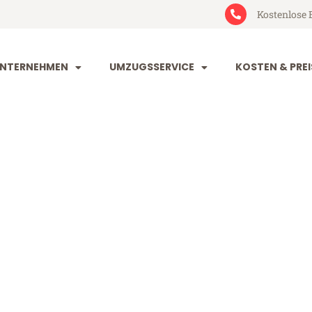
Kostenlose 
NTERNEHMEN
UMZUGSSERVICE
KOSTEN & PREI
rt Olmütz
mütz (ab 199€)