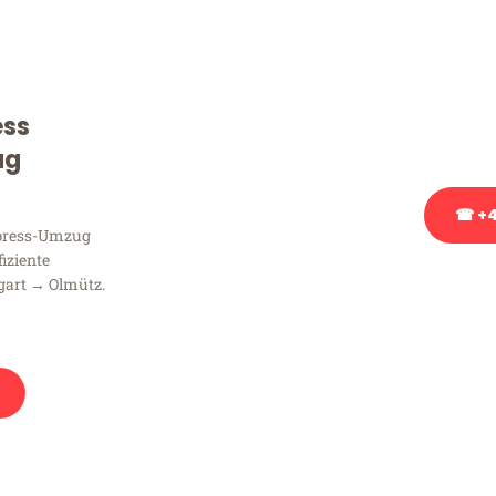
Sie haben Fragen zu Ihrem
Beratung bezüglich Ihres
Rufen Sie uns gerne an, un
ess
Ihnen kostenlos weiterzuh
ug
☎ +4
xpress-Umzug
fiziente
Stattdessen eine u
gart → Olmütz.