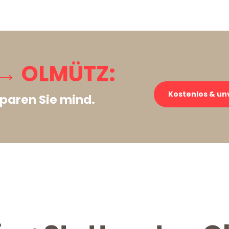
→ OLMÜTZ:
Kostenlos & un
paren Sie mind.