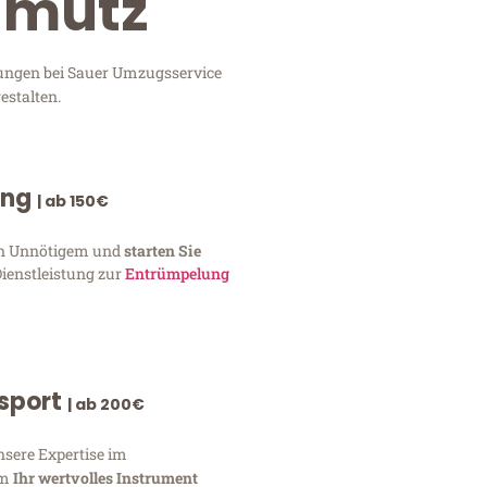
Olmütz
stungen bei Sauer Umzugsservice
estalten.
ung
| ab 150€
von Unnötigem und
starten Sie
Dienstleistung zur
Entrümpelung
nsport
| ab 200€
nsere Expertise im
um
Ihr wertvolles Instrument