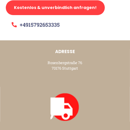
Kostenlos & unverbindlich anfragen!
+4915792653335
ADRESSE
Rosenbergstraße 76
70176 Stuttgart