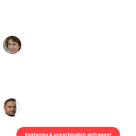
"Besser hätte ich mir den Umzug von
Stuttgart nach Wien nicht vorstellen
können - DANKE!"
Maria W
Umzug von Stuttgart nach Wien
"Mein Klavier kam in unter 24 Stunden
ohne einen Kratzer an - ein
erstklassiger Service!"
Ümit Y.
Klaviertransport in Stuttgart
Kostenlos & unverbindlich anfragen!