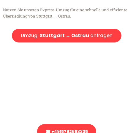
Nutzen Sie unseren Express-Umzug für eine schnelle und effiziente
Übersiedlung von Stuttgart → Ostrau.
Umzug:
Stuttgart → Ostrau
anfragen
Kostenlose Beratung!
Sie haben Fragen?
Sie haben Fragen zu Ihrem Transport oder benötigen eine Beratung
bezüglich Ihres Umzug?
Rufen Sie uns gerne an, unser Team aus Experten freut sich, Ihnen
kostenlos weiterzuhelfen!
☎ +4915792653335